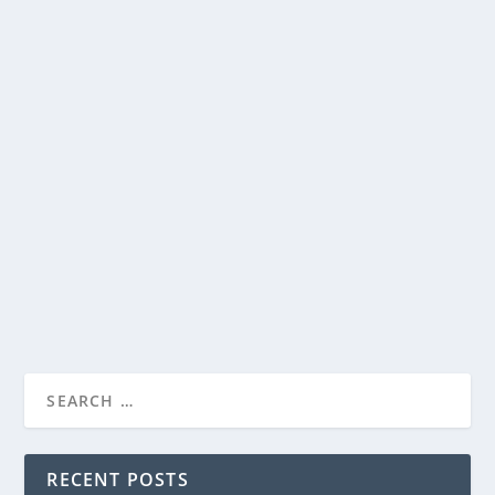
KEUNTUNGAN MEMILIKI WEBSITE PRIBADI
by
@ngakan_adi
|
Apr 22, 2023
|
Blogging
,
Website
|
0
|
Saat ini, dengan kemajuan teknologi dan internet,
memiliki website pribadi menjadi semakin...
READ MORE
RECENT POSTS