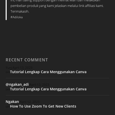
ini, mari saling support dengan melihat iklan dan melakukan
pembelian produk yang kami jelaskan melalui link affiliasi kami.
Terimakasih.
#Adiloka
RECENT COMMENT
Yuni
April 13, 2023
Tutorial Lengkap Cara Menggunakan Canva
on
@ngakan_adi
April 13, 2023
Tutorial Lengkap Cara Menggunakan Canva
on
Ngakan
April 12, 2023
How To Use Zoom To Get New Clients
on