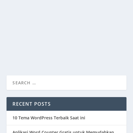
APA ITU LOVE BOMBING & CARA
MENGHINDARINYA?
by
Dimaz Gozali
|
Apr 21, 2023
|
GENERAL
|
0
|
Ok kali ini kita akan membahas apa itu love bombing.
Love bombing adalah istilah yang digunakan...
READ MORE
RECENT POSTS
10 Tema WordPress Terbaik Saat ini
Aplikasi Word Counter Gratis untuk Memudahkan