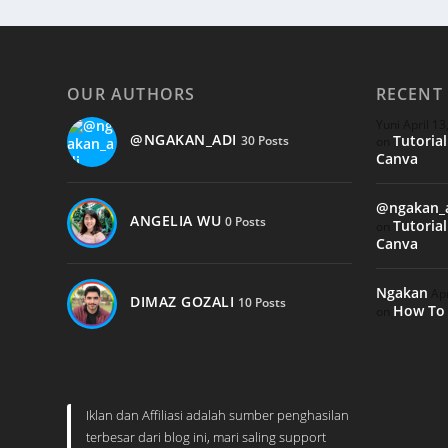
OUR AUTHORS
RECENT
Yuni
April 13
@NGAKAN_ADI
Tutoria
30 Posts
on
Canva
@ngakan_
ANGELIA WU
0 Posts
Tutoria
on
Canva
Ngakan
Apr
DIMAZ GOZALI
10 Posts
How To 
on
Iklan dan Affiliasi adalah sumber penghasilan
terbesar dari blog ini, mari saling support