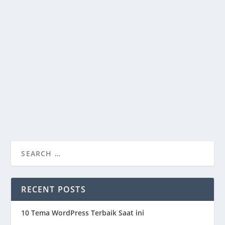
HOW TO SELL DIGITAL PRODUCTS USING
WORDPRESS
by
@ngakan_adi
|
Jan 18, 2022
|
Plugins
|
0
|
This is the easiest way to sell digital products on your
WordPress website.
READ MORE
RECENT POSTS
10 Tema WordPress Terbaik Saat ini