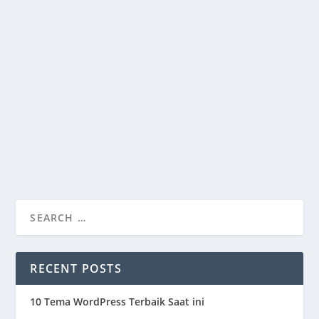
HOW TO USE ZOOM TO GET NEW CLIENTS
by
@ngakan_adi
|
Jan 18, 2022
|
External Tools
,
Tools
|
1
|
How to get new clients through Zoom. In this post I
show you how.
READ MORE
RECENT POSTS
10 Tema WordPress Terbaik Saat ini