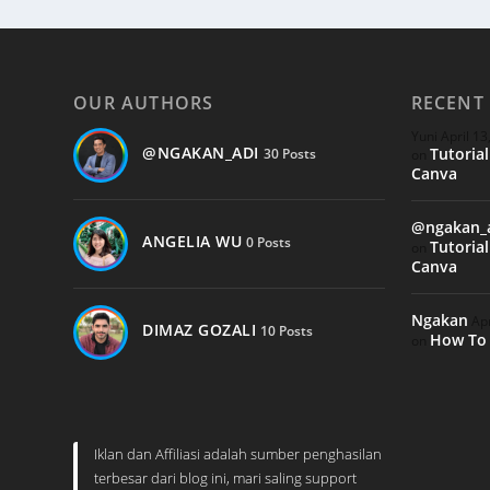
OUR AUTHORS
RECENT
Yuni
April 13
@NGAKAN_ADI
Tutoria
30 Posts
on
Canva
@ngakan_
ANGELIA WU
0 Posts
Tutoria
on
Canva
Ngakan
Apr
DIMAZ GOZALI
10 Posts
How To 
on
Iklan dan Affiliasi adalah sumber penghasilan
terbesar dari blog ini, mari saling support