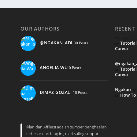
OUR AUTHORS
RECENT
Yuni
April 13
@NGAKAN_ADI
Tutoria
30 Posts
on
Canva
@ngakan_
ANGELIA WU
0 Posts
Tutoria
on
Canva
Ngakan
Apr
DIMAZ GOZALI
10 Posts
How To 
on
Iklan dan Affiliasi adalah sumber penghasilan
terbesar dari blog ini, mari saling support