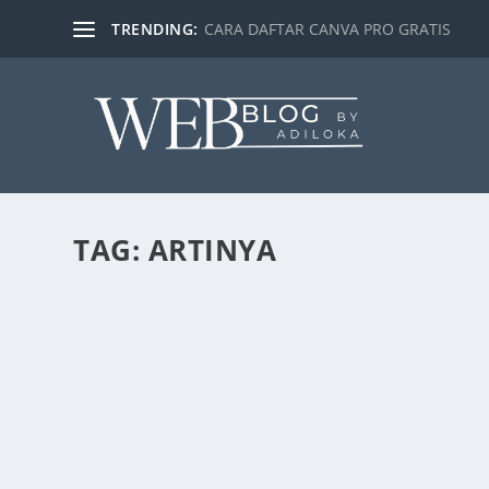
TRENDING:
CARA DAFTAR CANVA PRO GRATIS
TAG:
ARTINYA
MINAL AIDIN WAL FAIZIN ARTINYA APA?
by
Dimaz Gozali
|
Apr 22, 2023
|
GENERAL
|
0
|
Banyak artikel yang memuat bahwa Minal aidin wal fai
READ MORE