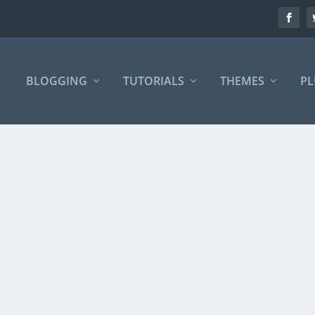
BLOGGING
TUTORIALS
THEMES
PL
zin artinya bukan mohon maaf lahir batin....